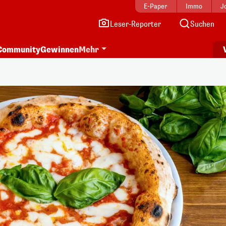
E-Paper
Immo
J
Leser-Reporter
Suchen
Community
Gewinnen
Mehr