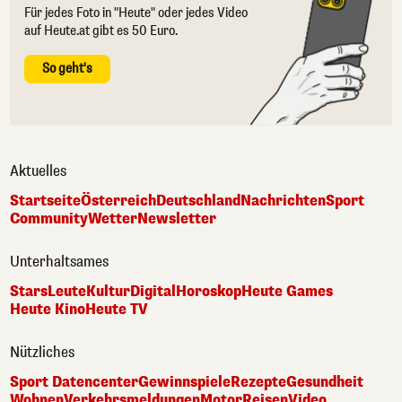
Für jedes Foto in "Heute" oder jedes Video
auf Heute.at gibt es 50 Euro.
So geht's
Aktuelles
Startseite
Österreich
Deutschland
Nachrichten
Sport
Community
Wetter
Newsletter
Unterhaltsames
Stars
Leute
Kultur
Digital
Horoskop
Heute Games
Heute Kino
Heute TV
Nützliches
Sport Datencenter
Gewinnspiele
Rezepte
Gesundheit
Wohnen
Verkehrsmeldungen
Motor
Reisen
Video