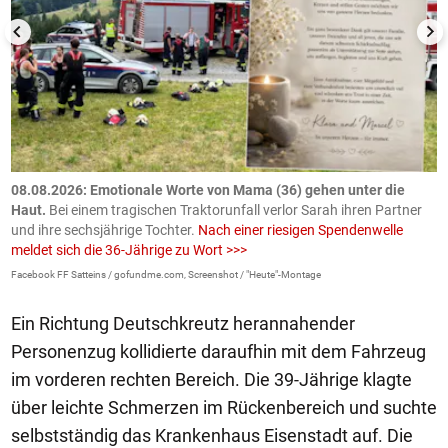
m
08.08.2026: Emotionale Worte von Mama (36) gehen unter die
0
Haut.
Bei einem tragischen Traktorunfall verlor Sarah ihren Partner
B
und ihre sechsjährige Tochter.
Nach einer riesigen Spendenwelle
S
meldet sich die 36-Jährige zu Wort >>>
La
Facebook FF Satteins / gofundme.com, Screenshot / "Heute"-Montage
Ein Richtung Deutschkreutz herannahender
Personenzug kollidierte daraufhin mit dem Fahrzeug
im vorderen rechten Bereich. Die 39-Jährige klagte
über leichte Schmerzen im Rückenbereich und suchte
selbstständig das Krankenhaus Eisenstadt auf. Die