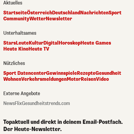
Aktuelles
Startseite
Österreich
Deutschland
Nachrichten
Sport
Community
Wetter
Newsletter
Unterhaltsames
Stars
Leute
Kultur
Digital
Horoskop
Heute Games
Heute Kino
Heute TV
Nützliches
Sport Datencenter
Gewinnspiele
Rezepte
Gesundheit
Wohnen
Verkehrsmeldungen
Motor
Reisen
Video
Externe Angebote
NewsFlix
Gesundheitstrends.com
Topaktuell und direkt in deinem Email-Postfach.
Der Heute-Newsletter.