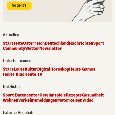
So geht's
Aktuelles
Startseite
Österreich
Deutschland
Nachrichten
Sport
Community
Wetter
Newsletter
Unterhaltsames
Stars
Leute
Kultur
Digital
Horoskop
Heute Games
Heute Kino
Heute TV
Nützliches
Sport Datencenter
Gewinnspiele
Rezepte
Gesundheit
Wohnen
Verkehrsmeldungen
Motor
Reisen
Video
Externe Angebote