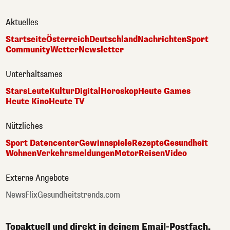
Aktuelles
Startseite
Österreich
Deutschland
Nachrichten
Sport
Community
Wetter
Newsletter
Unterhaltsames
Stars
Leute
Kultur
Digital
Horoskop
Heute Games
Heute Kino
Heute TV
Nützliches
Sport Datencenter
Gewinnspiele
Rezepte
Gesundheit
Wohnen
Verkehrsmeldungen
Motor
Reisen
Video
Externe Angebote
NewsFlix
Gesundheitstrends.com
Topaktuell und direkt in deinem Email-Postfach.