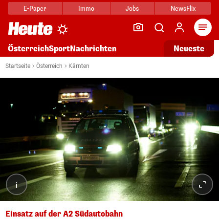
E-Paper
Immo
Jobs
NewsFlix
Arti
Österreich
Sport
Nachrichten
Neueste
Startseite
Österreich
Kärnten
i
Einsatz auf der A2 Südautobahn