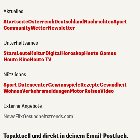
Aktuelles
Startseite
Österreich
Deutschland
Nachrichten
Sport
Community
Wetter
Newsletter
Unterhaltsames
Stars
Leute
Kultur
Digital
Horoskop
Heute Games
Heute Kino
Heute TV
Nützliches
Sport Datencenter
Gewinnspiele
Rezepte
Gesundheit
Wohnen
Verkehrsmeldungen
Motor
Reisen
Video
Externe Angebote
NewsFlix
Gesundheitstrends.com
Topaktuell und direkt in deinem Email-Postfach.