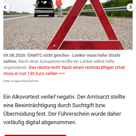
09.08.2026: ÖAMTC nicht gerufen - Lenker muss hohe Strafe
0
en
zahlen.
Nach einer Autopanne wollte ein Lenker selbst Hilfe
H
organisieren.
Das reichte nicht: Nach einem rechtskräftigen Urteil
u
muss er nun 130 Euro zahlen >>>
m
Getty Images/iStockphoto
Fa
Ein Alkovortest verlief negativ. Der Amtsarzt stellte
eine Beeinträchtigung durch Suchtgift bzw.
Übermüdung fest. Der Führerschein wurde daher
vorläufig digital abgenommen.