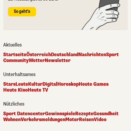
So geht's
Aktuelles
Startseite
Österreich
Deutschland
Nachrichten
Sport
Community
Wetter
Newsletter
Unterhaltsames
Stars
Leute
Kultur
Digital
Horoskop
Heute Games
Heute Kino
Heute TV
Nützliches
Sport Datencenter
Gewinnspiele
Rezepte
Gesundheit
Wohnen
Verkehrsmeldungen
Motor
Reisen
Video