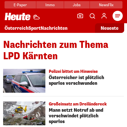
E-Paper
Immo
Jobs
NewsFlix
Arti
Österreich
Sport
Nachrichten
Neueste
Nachrichten zum Thema
LPD Kärnten
Polizei bittet um Hinweise
Österreicher ist plötzlich
spurlos verschwunden
Großeinsatz am Dreiländereck
Mann setzt Notruf ab und
verschwindet plötzlich
spurlos