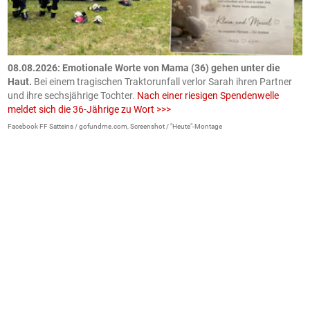
m
08.08.2026: Emotionale Worte von Mama (36) gehen unter die
0
Haut.
Bei einem tragischen Traktorunfall verlor Sarah ihren Partner
B
und ihre sechsjährige Tochter.
Nach einer riesigen Spendenwelle
S
meldet sich die 36-Jährige zu Wort >>>
La
Facebook FF Satteins / gofundme.com, Screenshot / "Heute"-Montage