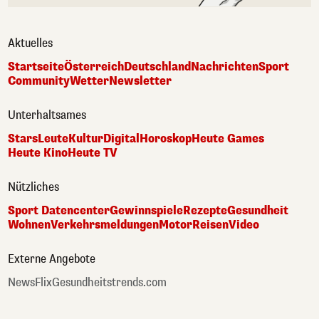
Aktuelles
Startseite
Österreich
Deutschland
Nachrichten
Sport
Community
Wetter
Newsletter
Unterhaltsames
Stars
Leute
Kultur
Digital
Horoskop
Heute Games
Heute Kino
Heute TV
Nützliches
Sport Datencenter
Gewinnspiele
Rezepte
Gesundheit
Wohnen
Verkehrsmeldungen
Motor
Reisen
Video
Externe Angebote
NewsFlix
Gesundheitstrends.com