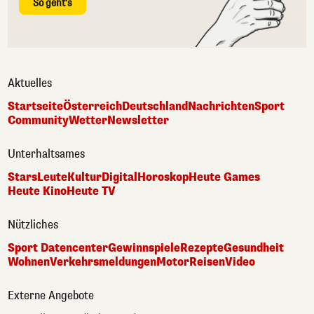
So geht's
Aktuelles
Startseite
Österreich
Deutschland
Nachrichten
Sport
Community
Wetter
Newsletter
Unterhaltsames
Stars
Leute
Kultur
Digital
Horoskop
Heute Games
Heute Kino
Heute TV
Nützliches
Sport Datencenter
Gewinnspiele
Rezepte
Gesundheit
Wohnen
Verkehrsmeldungen
Motor
Reisen
Video
Externe Angebote