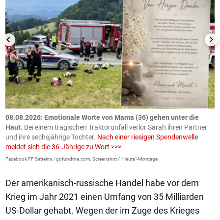
m
08.08.2026: Emotionale Worte von Mama (36) gehen unter die
0
Haut.
Bei einem tragischen Traktorunfall verlor Sarah ihren Partner
B
und ihre sechsjährige Tochter.
Nach einer riesigen Spendenwelle
S
meldet sich die 36-Jährige zu Wort >>>
La
Facebook FF Satteins / gofundme.com, Screenshot / "Heute"-Montage
Der amerikanisch-russische Handel habe vor dem
Krieg im Jahr 2021 einen Umfang von 35 Milliarden
US-Dollar gehabt. Wegen der im Zuge des Krieges