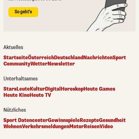
So geht's
Aktuelles
Startseite
Österreich
Deutschland
Nachrichten
Sport
Community
Wetter
Newsletter
Unterhaltsames
Stars
Leute
Kultur
Digital
Horoskop
Heute Games
Heute Kino
Heute TV
Nützliches
Sport Datencenter
Gewinnspiele
Rezepte
Gesundheit
Wohnen
Verkehrsmeldungen
Motor
Reisen
Video