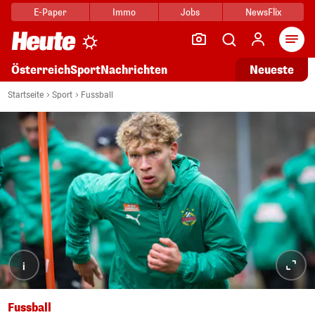
E-Paper
Immo
Jobs
NewsFlix
Arti
Österreich
Sport
Nachrichten
Neueste
Startseite
Sport
Fussball
i
Fussball