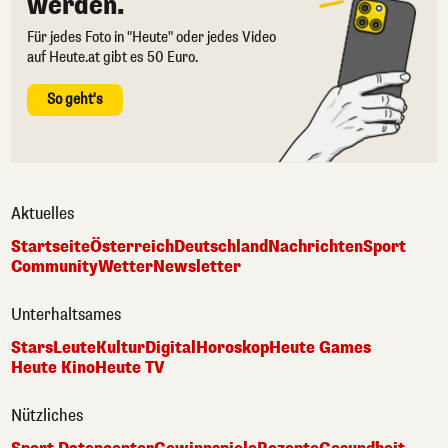
werden.
Für jedes Foto in "Heute" oder jedes Video
auf Heute.at gibt es 50 Euro.
So geht's
Aktuelles
Startseite
Österreich
Deutschland
Nachrichten
Sport
Community
Wetter
Newsletter
Unterhaltsames
Stars
Leute
Kultur
Digital
Horoskop
Heute Games
Heute Kino
Heute TV
Nützliches