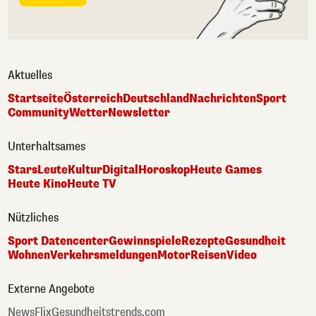
Aktuelles
Startseite
Österreich
Deutschland
Nachrichten
Sport
Community
Wetter
Newsletter
Unterhaltsames
Stars
Leute
Kultur
Digital
Horoskop
Heute Games
Heute Kino
Heute TV
Nützliches
Sport Datencenter
Gewinnspiele
Rezepte
Gesundheit
Wohnen
Verkehrsmeldungen
Motor
Reisen
Video
Externe Angebote
NewsFlix
Gesundheitstrends.com