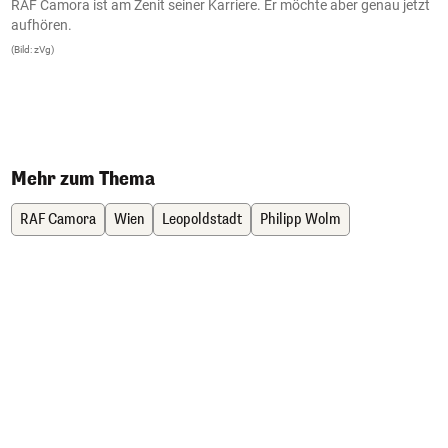
RAF Camora ist am Zenit seiner Karriere. Er möchte aber genau jetzt
W
.
aufhören.
a
S
(Bild: zVg)
E
w
e
(B
Mehr zum Thema
RAF Camora
Wien
Leopoldstadt
Philipp Wolm