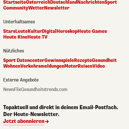
Startseite
Österreich
Deutschland
Nachrichten
Sport
Community
Wetter
Newsletter
Unterhaltsames
Stars
Leute
Kultur
Digital
Horoskop
Heute Games
Heute Kino
Heute TV
Nützliches
Sport Datencenter
Gewinnspiele
Rezepte
Gesundheit
Wohnen
Verkehrsmeldungen
Motor
Reisen
Video
Externe Angebote
NewsFlix
Gesundheitstrends.com
Topaktuell und direkt in deinem Email-Postfach.
Der Heute-Newsletter.
Jetzt abonnieren