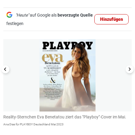
"Heute"
auf Google als
bevorzugte Quelle
Hinzufügen
festlegen
1/4
Reality-Sternchen Eva Benetatou ziert das "Playboy"-Cover im Mai.
D
H
Ana Dias für PLAYBOY Deutschland Mai 2023
An