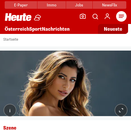
E-Paper
Immo
Jobs
NewsFlix
Arti
Österreich
Sport
Nachrichten
Neueste
Startseite
i
Szene