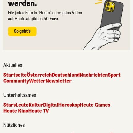
werden.
Für jedes Foto in "Heute" oder jedes Video
auf Heute.at gibt es 50 Euro.
So geht's
Aktuelles
Startseite
Österreich
Deutschland
Nachrichten
Sport
Community
Wetter
Newsletter
Unterhaltsames
Stars
Leute
Kultur
Digital
Horoskop
Heute Games
Heute Kino
Heute TV
Nützliches