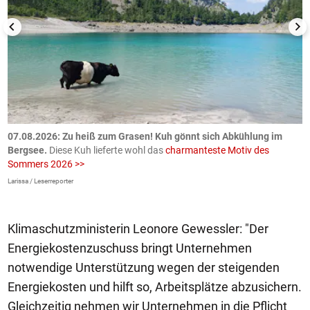
ch
07.08.2026: Zu heiß zum Grasen! Kuh gönnt sich Abkühlung im
0
Bergsee.
Diese Kuh lieferte wohl das
charmanteste Motiv des
S
Sommers 2026 >>
a
>
Larissa / Leserreporter
zV
Klimaschutzministerin Leonore Gewessler: "Der
Energiekostenzuschuss bringt Unternehmen
notwendige Unterstützung wegen der steigenden
Energiekosten und hilft so, Arbeitsplätze abzusichern.
Gleichzeitig nehmen wir Unternehmen in die Pflicht