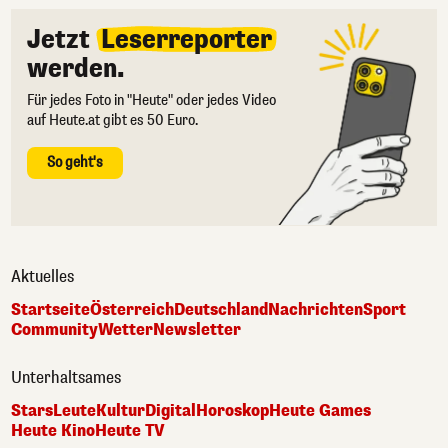
Jetzt
Leserreporter
werden.
Für jedes Foto in "Heute" oder jedes Video
auf Heute.at gibt es 50 Euro.
So geht's
Aktuelles
Startseite
Österreich
Deutschland
Nachrichten
Sport
Community
Wetter
Newsletter
Unterhaltsames
Stars
Leute
Kultur
Digital
Horoskop
Heute Games
Heute Kino
Heute TV