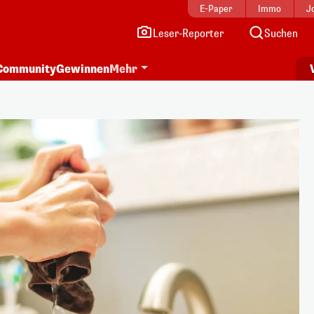
E-Paper
Immo
J
Leser-Reporter
Suchen
Community
Gewinnen
Mehr