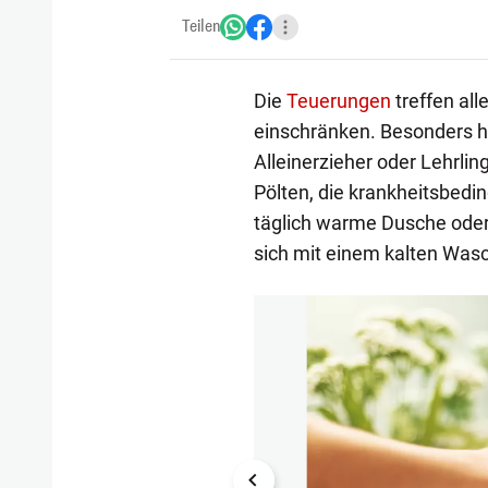
Teilen
Die
Teuerungen
treffen all
einschränken. Besonders har
Alleinerzieher oder Lehrling
Pölten, die krankheitsbedin
täglich warme Dusche oder 
sich mit einem kalten Was
1/3