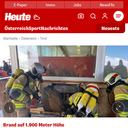
E-Paper
Immo
Jobs
NewsFlix
Arti
Österreich
Sport
Nachrichten
Neueste
Startseite
Österreich
Tirol
i
Brand auf 1.900 Meter Höhe