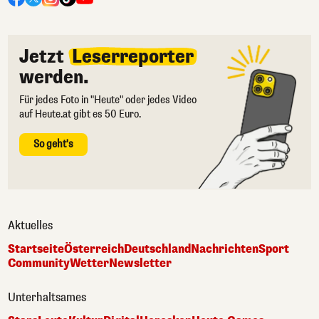
Jetzt
Leserreporter
werden.
Für jedes Foto in "Heute" oder jedes Video
auf Heute.at gibt es 50 Euro.
So geht's
Aktuelles
Startseite
Österreich
Deutschland
Nachrichten
Sport
Community
Wetter
Newsletter
Unterhaltsames