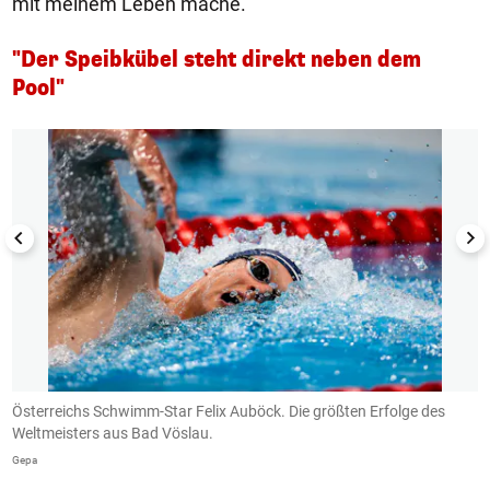
mit meinem Leben mache."
"Der Speibkübel steht direkt neben dem
Pool"
1/7
Österreichs Schwimm-Star Felix Auböck. Die größten Erfolge des
F
Weltmeisters aus Bad Vöslau.
G
Gepa
G