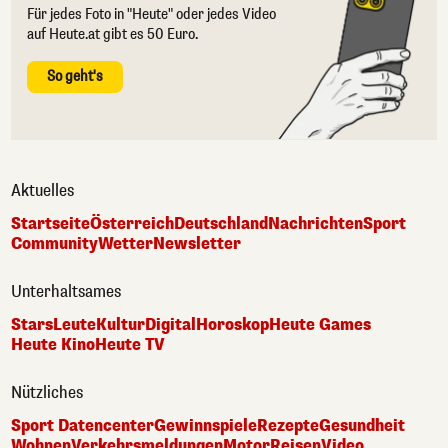
Für jedes Foto in "Heute" oder jedes Video
auf Heute.at gibt es 50 Euro.
So geht's
Aktuelles
Startseite
Österreich
Deutschland
Nachrichten
Sport
Community
Wetter
Newsletter
Unterhaltsames
Stars
Leute
Kultur
Digital
Horoskop
Heute Games
Heute Kino
Heute TV
Nützliches
Sport Datencenter
Gewinnspiele
Rezepte
Gesundheit
Wohnen
Verkehrsmeldungen
Motor
Reisen
Video