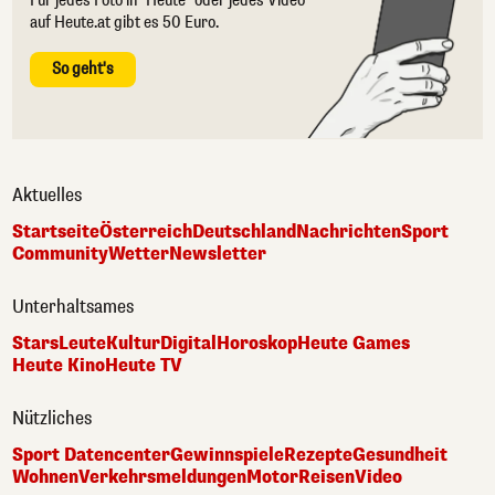
Für jedes Foto in "Heute" oder jedes Video
auf Heute.at gibt es 50 Euro.
So geht's
Aktuelles
Startseite
Österreich
Deutschland
Nachrichten
Sport
Community
Wetter
Newsletter
Unterhaltsames
Stars
Leute
Kultur
Digital
Horoskop
Heute Games
Heute Kino
Heute TV
Nützliches
Sport Datencenter
Gewinnspiele
Rezepte
Gesundheit
Wohnen
Verkehrsmeldungen
Motor
Reisen
Video