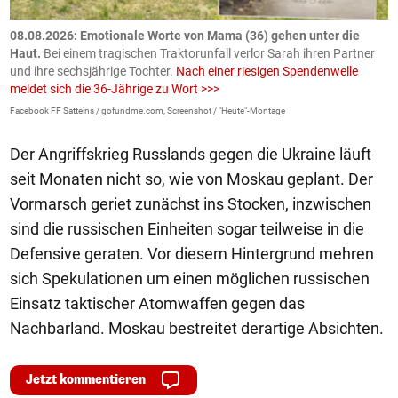
m
08.08.2026: Emotionale Worte von Mama (36) gehen unter die
0
Haut.
Bei einem tragischen Traktorunfall verlor Sarah ihren Partner
B
und ihre sechsjährige Tochter.
Nach einer riesigen Spendenwelle
S
meldet sich die 36-Jährige zu Wort >>>
La
Facebook FF Satteins / gofundme.com, Screenshot / "Heute"-Montage
Der Angriffskrieg Russlands gegen die Ukraine läuft
seit Monaten nicht so, wie von Moskau geplant. Der
Vormarsch geriet zunächst ins Stocken, inzwischen
sind die russischen Einheiten sogar teilweise in die
Defensive geraten. Vor diesem Hintergrund mehren
sich Spekulationen um einen möglichen russischen
Einsatz taktischer Atomwaffen gegen das
Nachbarland. Moskau bestreitet derartige Absichten.
Jetzt kommentieren