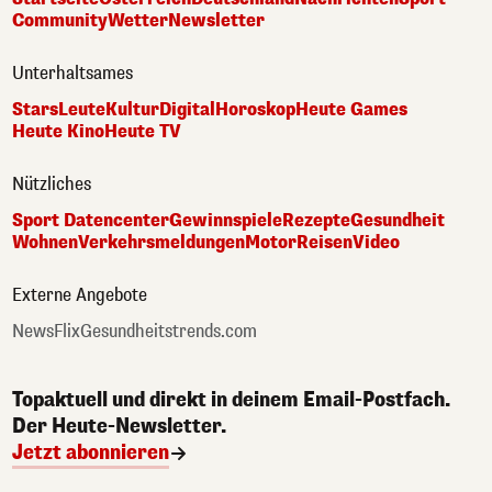
Community
Wetter
Newsletter
Unterhaltsames
Stars
Leute
Kultur
Digital
Horoskop
Heute Games
Heute Kino
Heute TV
Nützliches
Sport Datencenter
Gewinnspiele
Rezepte
Gesundheit
Wohnen
Verkehrsmeldungen
Motor
Reisen
Video
Externe Angebote
NewsFlix
Gesundheitstrends.com
Topaktuell und direkt in deinem Email-Postfach.
Der Heute-Newsletter.
Jetzt abonnieren