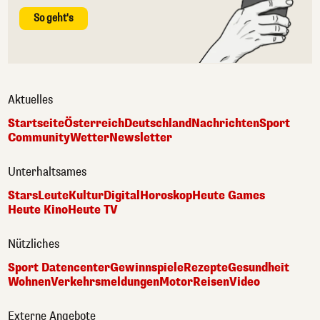
So geht's
Aktuelles
Startseite
Österreich
Deutschland
Nachrichten
Sport
Community
Wetter
Newsletter
Unterhaltsames
Stars
Leute
Kultur
Digital
Horoskop
Heute Games
Heute Kino
Heute TV
Nützliches
Sport Datencenter
Gewinnspiele
Rezepte
Gesundheit
Wohnen
Verkehrsmeldungen
Motor
Reisen
Video
Externe Angebote