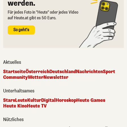
werden.
Für jedes Foto in "Heute" oder jedes Video
auf Heute.at gibt es 50 Euro.
So geht's
Aktuelles
Startseite
Österreich
Deutschland
Nachrichten
Sport
Community
Wetter
Newsletter
Unterhaltsames
Stars
Leute
Kultur
Digital
Horoskop
Heute Games
Heute Kino
Heute TV
Nützliches