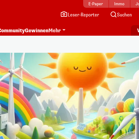
E-Paper
Immo
J
Leser-Reporter
Suchen
Community
Gewinnen
Mehr