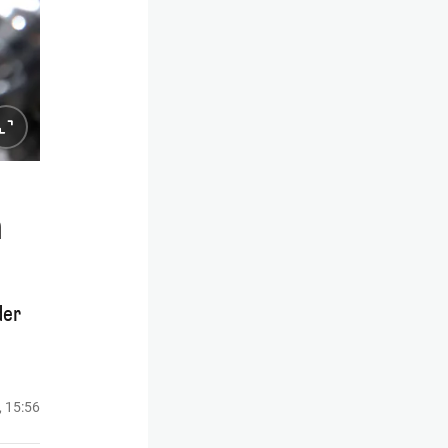
n
der
, 15:56