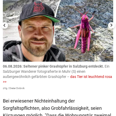
06.08.2026: Seltener pinker Grashüpfer in Salzburg entdeckt.
Ein
0
Salzburger Wanderer fotografierte in Muhr (S) einen
S
außergewöhnlich gefärbten Grashüpfer –
das Tier ist leuchtend rosa
U
>>
AP
zVg / Dieter Dobnik
Bei erwiesener Nichteinhaltung der
Sorgfaltspflichten, also Grobfahrlässigkeit, seien
Kürzungen möglich. "Dass die Wohnungstür zweimal