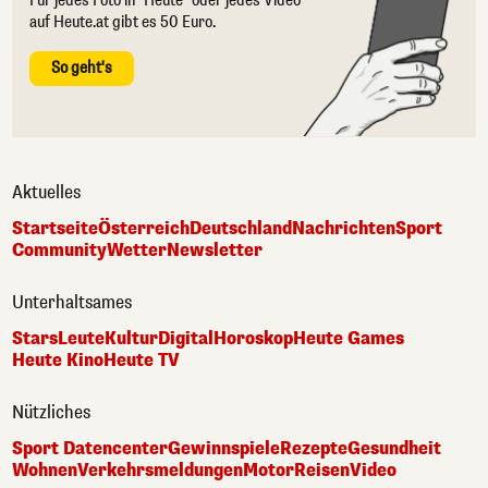
Für jedes Foto in "Heute" oder jedes Video
auf Heute.at gibt es 50 Euro.
So geht's
Aktuelles
Startseite
Österreich
Deutschland
Nachrichten
Sport
Community
Wetter
Newsletter
Unterhaltsames
Stars
Leute
Kultur
Digital
Horoskop
Heute Games
Heute Kino
Heute TV
Nützliches
Sport Datencenter
Gewinnspiele
Rezepte
Gesundheit
Wohnen
Verkehrsmeldungen
Motor
Reisen
Video