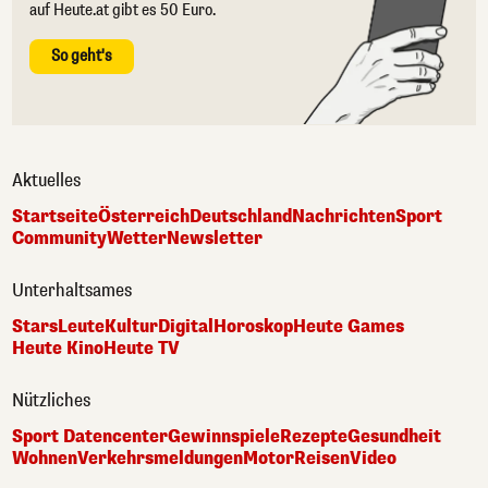
auf Heute.at gibt es 50 Euro.
So geht's
Aktuelles
Startseite
Österreich
Deutschland
Nachrichten
Sport
Community
Wetter
Newsletter
Unterhaltsames
Stars
Leute
Kultur
Digital
Horoskop
Heute Games
Heute Kino
Heute TV
Nützliches
Sport Datencenter
Gewinnspiele
Rezepte
Gesundheit
Wohnen
Verkehrsmeldungen
Motor
Reisen
Video