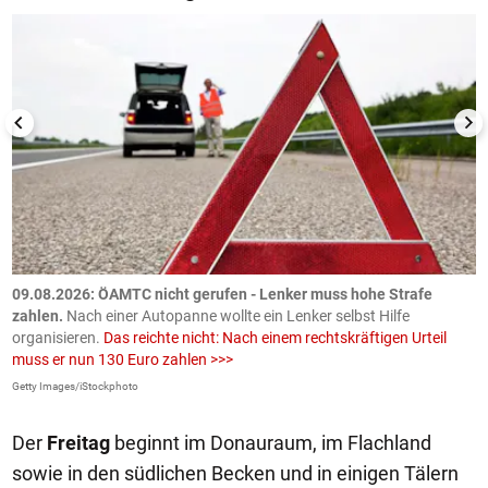
09.08.2026: ÖAMTC nicht gerufen - Lenker muss hohe Strafe
0
en
zahlen.
Nach einer Autopanne wollte ein Lenker selbst Hilfe
H
organisieren.
Das reichte nicht: Nach einem rechtskräftigen Urteil
u
muss er nun 130 Euro zahlen >>>
m
Getty Images/iStockphoto
Fa
Der
Freitag
beginnt im Donauraum, im Flachland
sowie in den südlichen Becken und in einigen Tälern