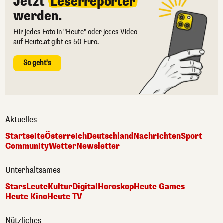
Jetzt
Leserreporter
werden.
Für jedes Foto in "Heute" oder jedes Video
auf Heute.at gibt es 50 Euro.
So geht's
Aktuelles
Startseite
Österreich
Deutschland
Nachrichten
Sport
Community
Wetter
Newsletter
Unterhaltsames
Stars
Leute
Kultur
Digital
Horoskop
Heute Games
Heute Kino
Heute TV
Nützliches