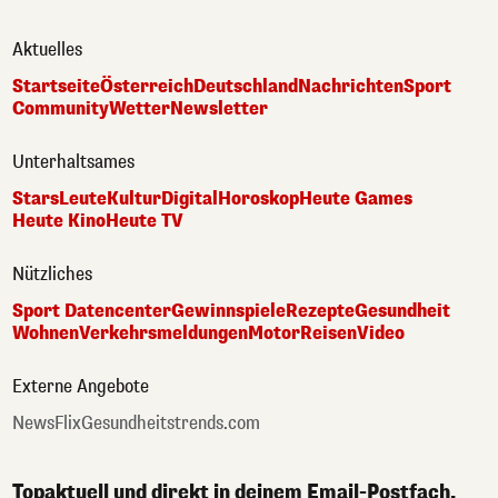
Aktuelles
Startseite
Österreich
Deutschland
Nachrichten
Sport
Community
Wetter
Newsletter
Unterhaltsames
Stars
Leute
Kultur
Digital
Horoskop
Heute Games
Heute Kino
Heute TV
Nützliches
Sport Datencenter
Gewinnspiele
Rezepte
Gesundheit
Wohnen
Verkehrsmeldungen
Motor
Reisen
Video
Externe Angebote
NewsFlix
Gesundheitstrends.com
Topaktuell und direkt in deinem Email-Postfach.