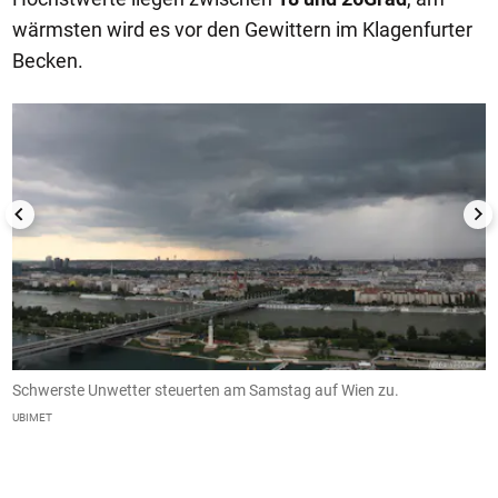
wärmsten wird es vor den Gewittern im Klagenfurter
Becken.
1/6
Schwerste Unwetter steuerten am Samstag auf Wien zu.
K
r
UBIMET
U
n