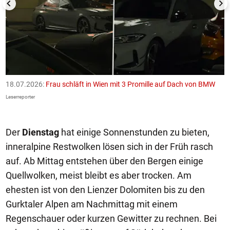
18.07.2026:
Frau schläft in Wien mit 3 Promille auf Dach von BMW
1
F
Leserreporter
Le
Der
Dienstag
hat einige Sonnenstunden zu bieten,
inneralpine Restwolken lösen sich in der Früh rasch
auf. Ab Mittag entstehen über den Bergen einige
Quellwolken, meist bleibt es aber trocken. Am
ehesten ist von den Lienzer Dolomiten bis zu den
Gurktaler Alpen am Nachmittag mit einem
Regenschauer oder kurzen Gewitter zu rechnen. Bei