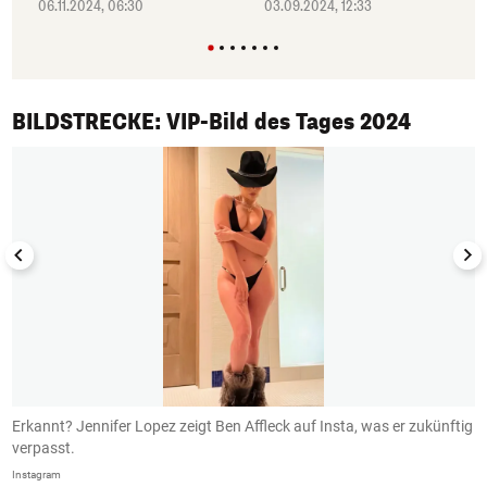
06.11.2024, 06:30
03.09.2024, 12:33
1/50
BILDSTRECKE: VIP-Bild des Tages 2024
Erkannt? Jennifer Lopez zeigt Ben Affleck auf Insta, was er zukünftig
B
verpasst.
I
Instagram
In