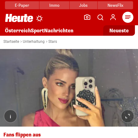
E-Paper
Immo
Jobs
NewsFlix
Arti
Österreich
Sport
Nachrichten
Neueste
Startseite
Unterhaltung
Stars
i
Fans flippen aus