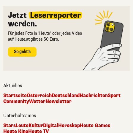
Jetzt
Leserreporter
werden.
Für jedes Foto in "Heute" oder jedes Video
auf Heute.at gibt es 50 Euro.
So geht's
Aktuelles
Startseite
Österreich
Deutschland
Nachrichten
Sport
Community
Wetter
Newsletter
Unterhaltsames
Stars
Leute
Kultur
Digital
Horoskop
Heute Games
Heute Kino
Heute TV