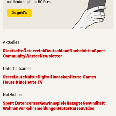
auf Heute.at gibt es 50 Euro.
So geht's
Aktuelles
Startseite
Österreich
Deutschland
Nachrichten
Sport
Community
Wetter
Newsletter
Unterhaltsames
Stars
Leute
Kultur
Digital
Horoskop
Heute Games
Heute Kino
Heute TV
Nützliches
Sport Datencenter
Gewinnspiele
Rezepte
Gesundheit
Wohnen
Verkehrsmeldungen
Motor
Reisen
Video