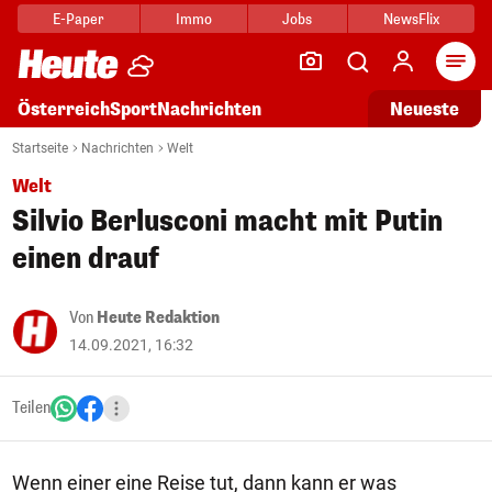
E-Paper
Immo
Jobs
NewsFlix
Arti
Österreich
Sport
Nachrichten
Neueste
Startseite
Nachrichten
Welt
Welt
Silvio Berlusconi macht mit Putin
einen drauf
Von
Heute Redaktion
14.09.2021, 16:32
Teilen
Wenn einer eine Reise tut, dann kann er was