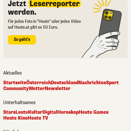
Jetzt
Leserreporter
werden.
Für jedes Foto in "Heute" oder jedes Video
auf Heute.at gibt es 50 Euro.
So geht's
Aktuelles
Startseite
Österreich
Deutschland
Nachrichten
Sport
Community
Wetter
Newsletter
Unterhaltsames
Stars
Leute
Kultur
Digital
Horoskop
Heute Games
Heute Kino
Heute TV