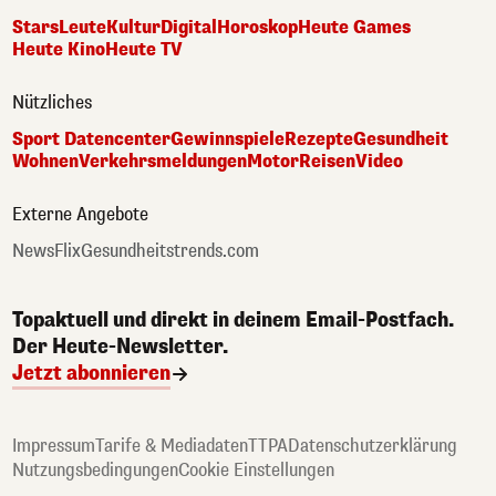
Stars
Leute
Kultur
Digital
Horoskop
Heute Games
Heute Kino
Heute TV
Nützliches
Sport Datencenter
Gewinnspiele
Rezepte
Gesundheit
Wohnen
Verkehrsmeldungen
Motor
Reisen
Video
Externe Angebote
NewsFlix
Gesundheitstrends.com
Topaktuell und direkt in deinem Email-Postfach.
Der Heute-Newsletter.
Jetzt abonnieren
Impressum
Tarife & Mediadaten
TTPA
Datenschutzerklärung
Nutzungsbedingungen
Cookie Einstellungen