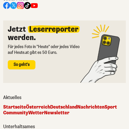
Jetzt
Leserreporter
werden.
Für jedes Foto in "Heute" oder jedes Video
auf Heute.at gibt es 50 Euro.
So geht's
Aktuelles
Startseite
Österreich
Deutschland
Nachrichten
Sport
Community
Wetter
Newsletter
Unterhaltsames