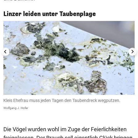
1/6
Linzer leiden unter Taubenplage
Kleis Ehefrau muss jeden Tagen den Taubendreck wegputzen.
A
n
Wolfgang J. Hofer
Wo
Die Vögel wurden wohl im Zuge der Feierlichkeiten
freigelassen. Der Brauch soll eigentlich Glück bringen,