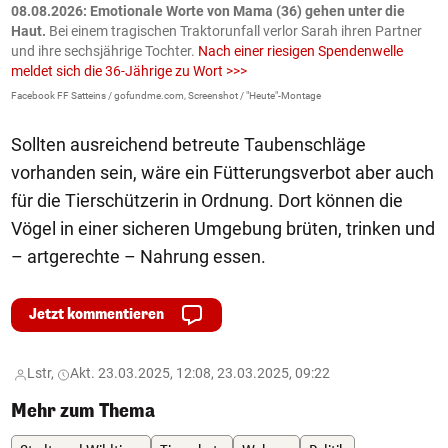
m
08.08.2026: Emotionale Worte von Mama (36) gehen unter die
0
Haut.
Bei einem tragischen Traktorunfall verlor Sarah ihren Partner
B
und ihre sechsjährige Tochter.
Nach einer riesigen Spendenwelle
S
meldet sich die 36-Jährige zu Wort >>>
La
Facebook FF Satteins / gofundme.com, Screenshot / "Heute"-Montage
Sollten ausreichend betreute Taubenschläge
vorhanden sein, wäre ein Fütterungsverbot aber auch
für die Tierschützerin in Ordnung. Dort können die
Vögel in einer sicheren Umgebung brüten, trinken und
– artgerechte – Nahrung essen.
Jetzt kommentieren
Lstr,
Akt. 23.03.2025, 12:08, 23.03.2025, 09:22
Mehr zum Thema