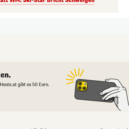
att WM! Ski-Star bricht Schweigen
en.
 Heute.at gibt es 50 Euro.