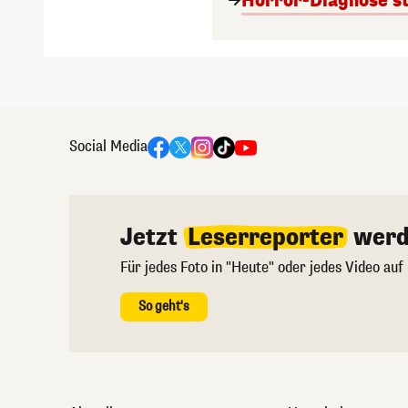
Horror-Diagnose st
Social Media
Jetzt
Leserreporter
werd
Für jedes Foto in "Heute" oder jedes Video auf
So geht's