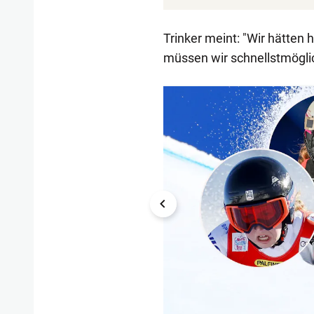
Trinker meint: "Wir hätten 
müssen wir schnellstmögli
1/16