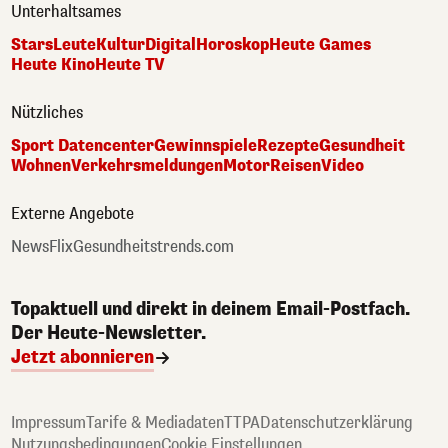
Unterhaltsames
Stars
Leute
Kultur
Digital
Horoskop
Heute Games
Heute Kino
Heute TV
Nützliches
Sport Datencenter
Gewinnspiele
Rezepte
Gesundheit
Wohnen
Verkehrsmeldungen
Motor
Reisen
Video
Externe Angebote
NewsFlix
Gesundheitstrends.com
Topaktuell und direkt in deinem Email-Postfach.
Der Heute-Newsletter.
Jetzt abonnieren
Impressum
Tarife & Mediadaten
TTPA
Datenschutzerklärung
Nutzungsbedingungen
Cookie Einstellungen