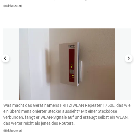
a
(Bild: heute.at)
a
(B
1/8
Was macht das Gerät namens FRITZ!WLAN Repeater 1750E, das wie
I
ein überdimensionierter Stecker aussieht? Mit einer Steckdose
u
verbunden, fängt er WLAN-Signale auf und erzeugt selbst ein WLAN,
F
das weiter reicht als jenes des Routers.
B
(Bild: heute.at)
(B