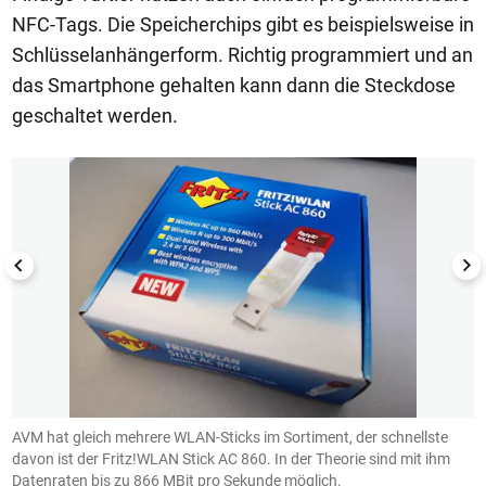
NFC-Tags. Die Speicherchips gibt es beispielsweise in
Schlüsselanhängerform. Richtig programmiert und an
das Smartphone gehalten kann dann die Steckdose
geschaltet werden.
1/4
0-
AVM hat gleich mehrere WLAN-Sticks im Sortiment, der schnellste
D
t
davon ist der Fritz!WLAN Stick AC 860. In der Theorie sind mit ihm
m
Datenraten bis zu 866 MBit pro Sekunde möglich.
U