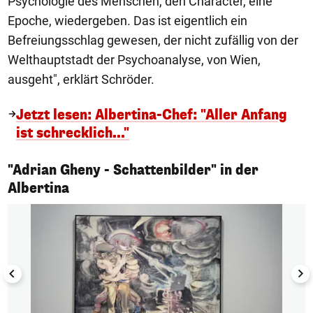
Psychologie des Menschen, den Character, eine
Epoche, wiedergeben. Das ist eigentlich ein
Befreiungsschlag gewesen, der nicht zufällig von der
Welthauptstadt der Psychoanalyse, von Wien,
ausgeht", erklärt Schröder.
Jetzt lesen: Albertina-Chef: "Aller Anfang
ist schrecklich..."
"Adrian Gheny - Schattenbilder" in der
1/4
Albertina