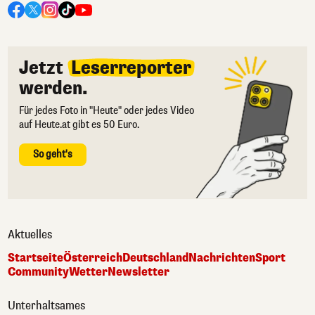
Jetzt
Leserreporter
werden.
Für jedes Foto in "Heute" oder jedes Video
auf Heute.at gibt es 50 Euro.
So geht's
Aktuelles
Startseite
Österreich
Deutschland
Nachrichten
Sport
Community
Wetter
Newsletter
Unterhaltsames