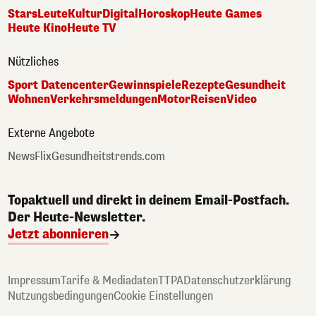
Stars
Leute
Kultur
Digital
Horoskop
Heute Games
Heute Kino
Heute TV
Nützliches
Sport Datencenter
Gewinnspiele
Rezepte
Gesundheit
Wohnen
Verkehrsmeldungen
Motor
Reisen
Video
Externe Angebote
NewsFlix
Gesundheitstrends.com
Topaktuell und direkt in deinem Email-Postfach.
Der Heute-Newsletter.
Jetzt abonnieren
Impressum
Tarife & Mediadaten
TTPA
Datenschutzerklärung
Nutzungsbedingungen
Cookie Einstellungen