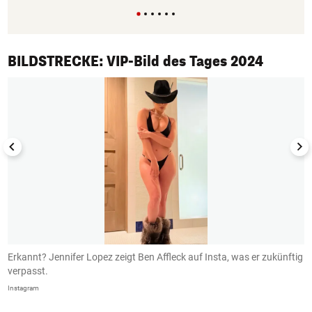
1/50
BILDSTRECKE: VIP-Bild des Tages 2024
Erkannt? Jennifer Lopez zeigt Ben Affleck auf Insta, was er zukünftig
B
verpasst.
I
Instagram
In