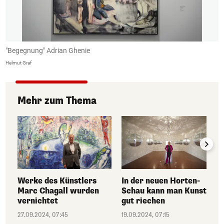
"Begegnung" Adrian Ghenie
"
Helmut Graf
He
Mehr zum Thema
Werke des Künstlers
In der neuen Horten-
Marc Chagall wurden
Schau kann man Kunst
vernichtet
gut riechen
27.09.2024, 07:45
19.09.2024, 07:15