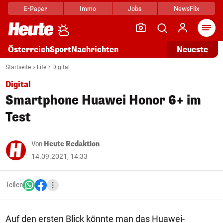
E-Paper
Immo
Jobs
NewsFlix
Arti
Österreich
Sport
Nachrichten
Neueste
Startseite
Life
Digital
Digital
Smartphone Huawei Honor 6+ im
Test
Von
Heute Redaktion
14.09.2021, 14:33
Teilen
Auf den ersten Blick könnte man das Huawei-