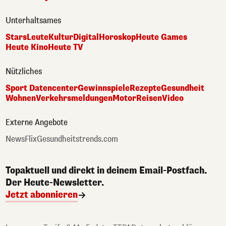
Unterhaltsames
Stars
Leute
Kultur
Digital
Horoskop
Heute Games
Heute Kino
Heute TV
Nützliches
Sport Datencenter
Gewinnspiele
Rezepte
Gesundheit
Wohnen
Verkehrsmeldungen
Motor
Reisen
Video
Externe Angebote
NewsFlix
Gesundheitstrends.com
Topaktuell und direkt in deinem Email-Postfach.
Der Heute-Newsletter.
Jetzt abonnieren