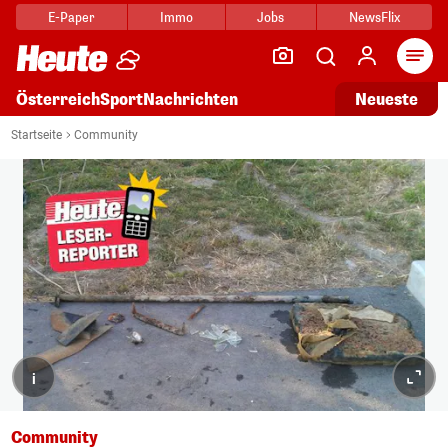
E-Paper
Immo
Jobs
NewsFlix
Arti
Österreich
Sport
Nachrichten
Neueste
Startseite
Community
i
Community