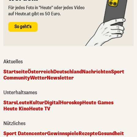
Für jedes Foto in "Heute" oder jedes Video
auf Heute.at gibt es 50 Euro.
So geht's
Aktuelles
Startseite
Österreich
Deutschland
Nachrichten
Sport
Community
Wetter
Newsletter
Unterhaltsames
Stars
Leute
Kultur
Digital
Horoskop
Heute Games
Heute Kino
Heute TV
Nützliches
Sport Datencenter
Gewinnspiele
Rezepte
Gesundheit