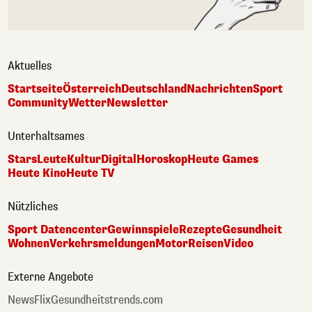
Aktuelles
Startseite
Österreich
Deutschland
Nachrichten
Sport
Community
Wetter
Newsletter
Unterhaltsames
Stars
Leute
Kultur
Digital
Horoskop
Heute Games
Heute Kino
Heute TV
Nützliches
Sport Datencenter
Gewinnspiele
Rezepte
Gesundheit
Wohnen
Verkehrsmeldungen
Motor
Reisen
Video
Externe Angebote
NewsFlix
Gesundheitstrends.com