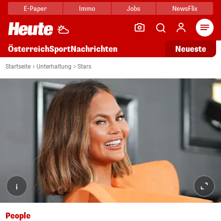
E-Paper
Immo
Jobs
NewsFlix
Arti
Österreich
Sport
Nachrichten
Neueste
Startseite
Unterhaltung
Stars
i
People