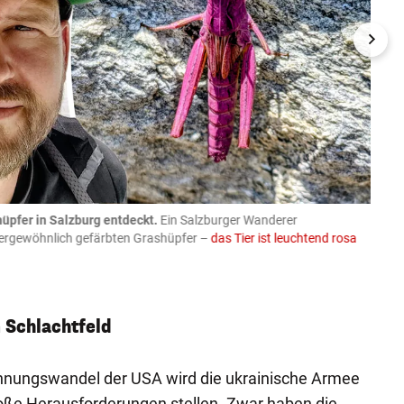
üpfer in Salzburg entdeckt.
Ein Salzburger Wanderer
05.08
ußergewöhnlich gefärbten Grashüpfer –
das Tier ist leuchtend rosa
schlie
APA-Imag
m Schlachtfeld
esinnungswandel der USA wird die ukrainische Armee
roße Herausforderungen stellen. Zwar haben die