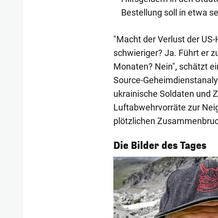
Bestellung soll in etwa 
"Macht der Verlust der US-Hi
schwieriger? Ja. Führt er
Monaten? Nein", schätzt ein
Source-Geheimdienstanalyst
ukrainische Soldaten und Zi
Luftabwehrvorräte zur Neig
plötzlichen Zusammenbruc
1/54
Die Bilder des Tages