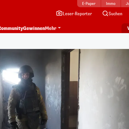
E-Paper
Immo
J
Leser-Reporter
Suchen
Community
Gewinnen
Mehr