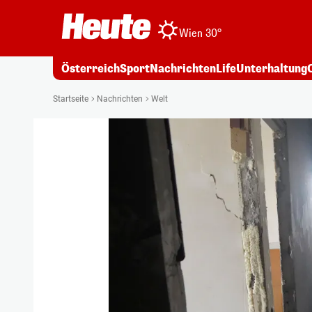
Wien 30°
Österreich
Sport
Nachrichten
Life
Unterhaltung
Startseite
Nachrichten
Welt