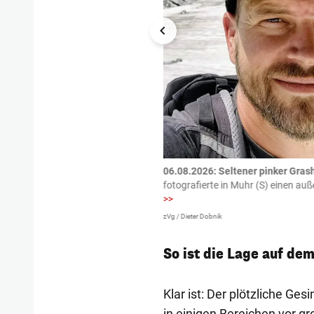
tzte.
Zu einem tragischen
06.08.2026: Seltener pinker Grash
igen gekommen.
Bei einem Frontal-
fotografierte in Muhr (S) einen a
>>
zVg / Dieter Dobnik
So ist die Lage auf de
Klar ist: Der plötzliche G
in einigen Bereichen vor g