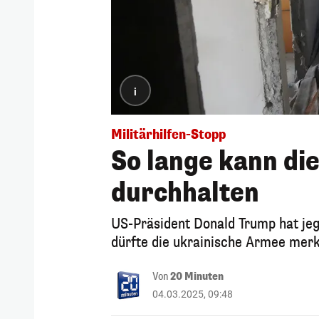
i
Militärhilfen-Stopp
So lange kann di
durchhalten
US-Präsident Donald Trump hat jegl
dürfte die ukrainische Armee mer
Von
20 Minuten
04.03.2025, 09:48