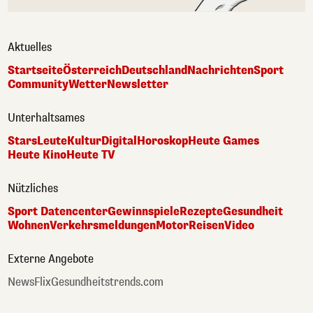
Aktuelles
Startseite
Österreich
Deutschland
Nachrichten
Sport
Community
Wetter
Newsletter
Unterhaltsames
Stars
Leute
Kultur
Digital
Horoskop
Heute Games
Heute Kino
Heute TV
Nützliches
Sport Datencenter
Gewinnspiele
Rezepte
Gesundheit
Wohnen
Verkehrsmeldungen
Motor
Reisen
Video
Externe Angebote
NewsFlix
Gesundheitstrends.com