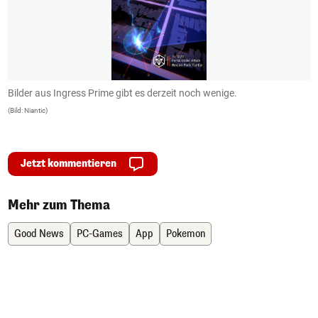
Bilder aus Ingress Prime gibt es derzeit noch wenige.
D
(Bild: Niantic)
(B
Jetzt kommentieren
Mehr zum Thema
Good News
PC-Games
App
Pokemon