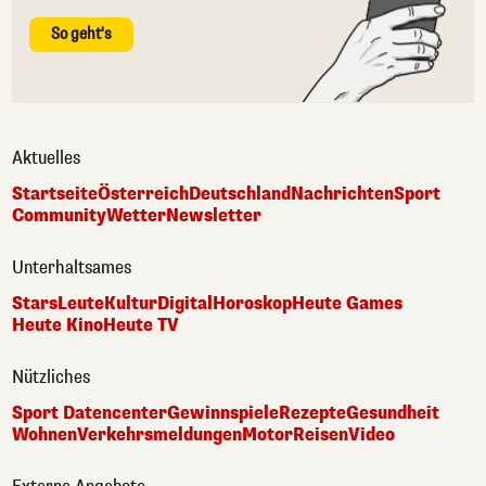
So geht's
Aktuelles
Startseite
Österreich
Deutschland
Nachrichten
Sport
Community
Wetter
Newsletter
Unterhaltsames
Stars
Leute
Kultur
Digital
Horoskop
Heute Games
Heute Kino
Heute TV
Nützliches
Sport Datencenter
Gewinnspiele
Rezepte
Gesundheit
Wohnen
Verkehrsmeldungen
Motor
Reisen
Video