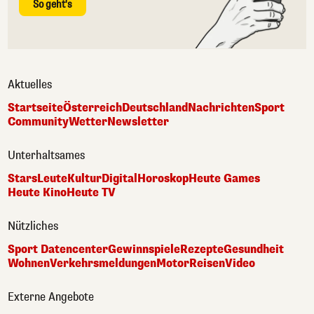
So geht's
Aktuelles
Startseite
Österreich
Deutschland
Nachrichten
Sport
Community
Wetter
Newsletter
Unterhaltsames
Stars
Leute
Kultur
Digital
Horoskop
Heute Games
Heute Kino
Heute TV
Nützliches
Sport Datencenter
Gewinnspiele
Rezepte
Gesundheit
Wohnen
Verkehrsmeldungen
Motor
Reisen
Video
Externe Angebote