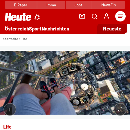
E-Paper
Immo
Jobs
NewsFlix
Arti
Österreich
Sport
Nachrichten
Neueste
Startseite
Life
i
Life