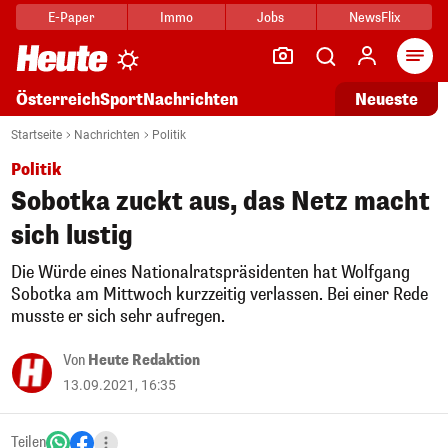
E-Paper
Immo
Jobs
NewsFlix
Arti
Österreich
Sport
Nachrichten
Neueste
Startseite
Nachrichten
Politik
Politik
Sobotka zuckt aus, das Netz macht
sich lustig
Die Würde eines Nationalratspräsidenten hat Wolfgang
Sobotka am Mittwoch kurzzeitig verlassen. Bei einer Rede
musste er sich sehr aufregen.
Von
Heute Redaktion
13.09.2021, 16:35
Teilen