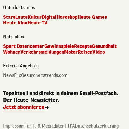
Unterhaltsames
Stars
Leute
Kultur
Digital
Horoskop
Heute Games
Heute Kino
Heute TV
Nützliches
Sport Datencenter
Gewinnspiele
Rezepte
Gesundheit
Wohnen
Verkehrsmeldungen
Motor
Reisen
Video
Externe Angebote
NewsFlix
Gesundheitstrends.com
Topaktuell und direkt in deinem Email-Postfach.
Der Heute-Newsletter.
Jetzt abonnieren
Impressum
Tarife & Mediadaten
TTPA
Datenschutzerklärung