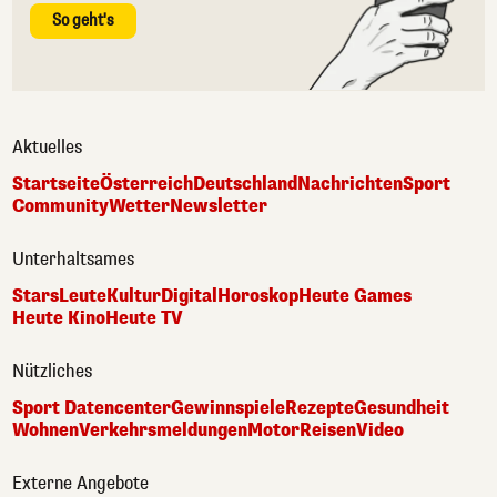
So geht's
Aktuelles
Startseite
Österreich
Deutschland
Nachrichten
Sport
Community
Wetter
Newsletter
Unterhaltsames
Stars
Leute
Kultur
Digital
Horoskop
Heute Games
Heute Kino
Heute TV
Nützliches
Sport Datencenter
Gewinnspiele
Rezepte
Gesundheit
Wohnen
Verkehrsmeldungen
Motor
Reisen
Video
Externe Angebote