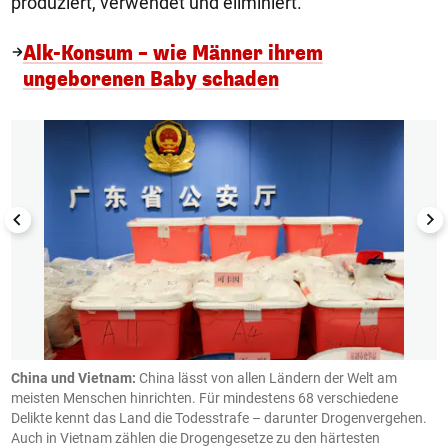
produziert, verwendet und eliminiert.
Alk-Konsum – wie Männer ihrem
ungeborenen Baby schaden
1/5
China und Vietnam:
China lässt von allen Ländern der Welt am
S
meisten Menschen hinrichten. Für mindestens 68 verschiedene
k
Delikte kennt das Land die Todesstrafe – darunter Drogenvergehen.
B
Auch in Vietnam zählen die Drogengesetze zu den härtesten
K