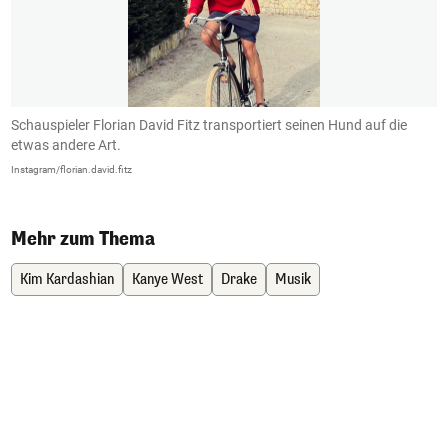
Schauspieler Florian David Fitz transportiert seinen Hund auf die
D
etwas andere Art.
L
Instagram/florian.david.fitz
In
Mehr zum Thema
Kim Kardashian
Kanye West
Drake
Musik