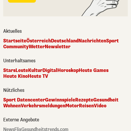
Aktuelles
Startseite
Österreich
Deutschland
Nachrichten
Sport
Community
Wetter
Newsletter
Unterhaltsames
Stars
Leute
Kultur
Digital
Horoskop
Heute Games
Heute Kino
Heute TV
Nützliches
Sport Datencenter
Gewinnspiele
Rezepte
Gesundheit
Wohnen
Verkehrsmeldungen
Motor
Reisen
Video
Externe Angebote
NewsFlix
Gesundheitstrends.com