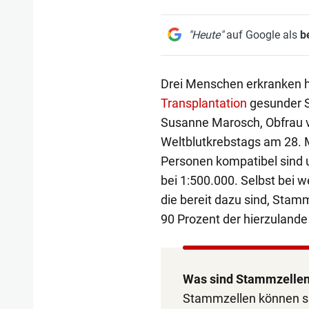
"Heute"
auf Google als
b
Drei Menschen erkranken hi
Transplantation
gesunder S
Susanne Marosch, Obfrau v
Weltblutkrebstags am 28. M
Personen kompatibel sind u
bei 1:500.000. Selbst bei w
die bereit dazu sind, Stam
90 Prozent der hierzuland
Was sind Stammzelle
Stammzellen können sic