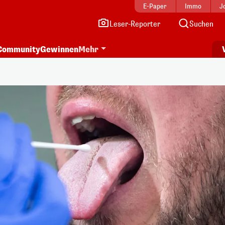
E-Paper
Immo
J
Leser-Reporter
Suchen
Community
Gewinnen
Mehr
Menschen typisiert. Nun werden dringend neue"