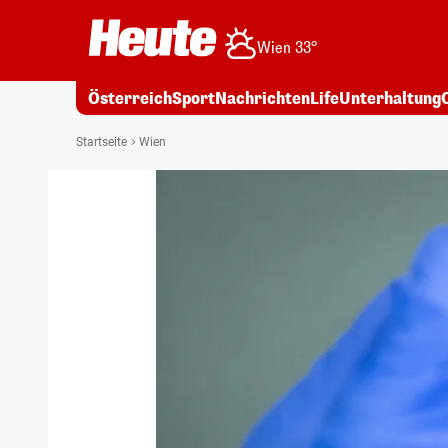
Wien 33°
Österreich
Sport
Nachrichten
Life
Unterhaltung
Startseite
Wien
Österreich
sind nur 3,2 Prozent der 
fetchpriority="high" />