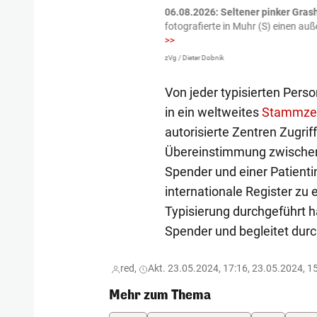
tzte.
Zu einem tragischen
06.08.2026: Seltener pinker Grash
igen gekommen.
Bei einem Frontal-
fotografierte in Muhr (S) einen a
>>
zVg / Dieter Dobnik
Von jeder typisierten Per
in ein weltweites
Stammzell
autorisierte Zentren Zugri
Übereinstimmung zwischen 
Spender und einer Patienti
internationale Register zu 
Typisierung durchgeführt h
Spender und begleitet durc
red,
Akt. 23.05.2024, 17:16, 23.05.2024, 1
Mehr zum Thema