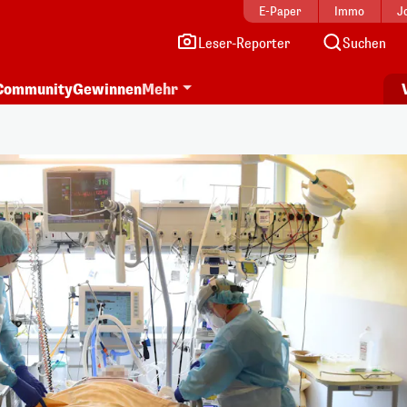
E-Paper
Immo
J
Leser-Reporter
Suchen
Community
Gewinnen
Mehr