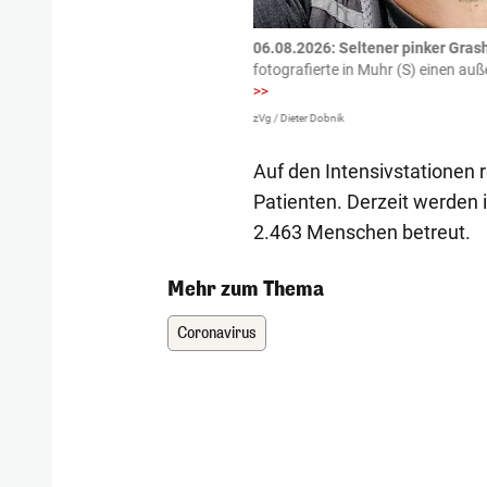
tzte.
Zu einem tragischen
06.08.2026: Seltener pinker Grash
igen gekommen.
Bei einem Frontal-
fotografierte in Muhr (S) einen a
>>
zVg / Dieter Dobnik
Auf den Intensivstationen 
Patienten. Derzeit werden 
2.463 Menschen betreut.
Mehr zum Thema
Coronavirus