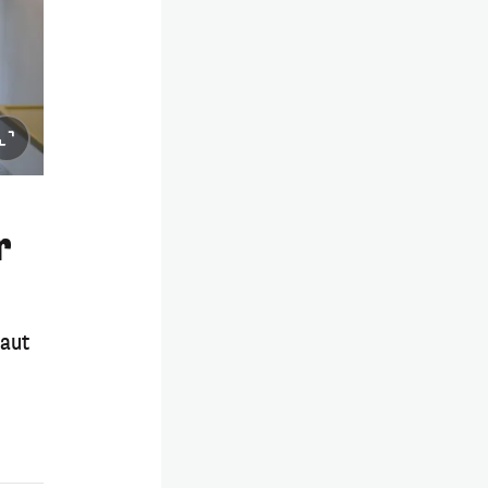
r
Laut