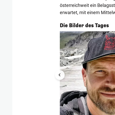
österreichweit ein Belagss
erwartet, mit einem Mittel
1/54
Die Bilder des Tages