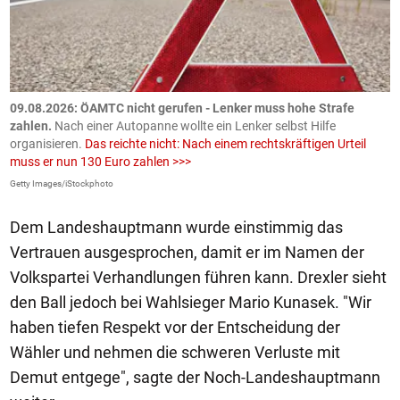
09.08.2026: ÖAMTC nicht gerufen - Lenker muss hohe Strafe
0
en
zahlen.
Nach einer Autopanne wollte ein Lenker selbst Hilfe
H
organisieren.
Das reichte nicht: Nach einem rechtskräftigen Urteil
u
muss er nun 130 Euro zahlen >>>
m
Getty Images/iStockphoto
Fa
Dem Landeshauptmann wurde einstimmig das
Vertrauen ausgesprochen, damit er im Namen der
Volkspartei Verhandlungen führen kann. Drexler sieht
den Ball jedoch bei Wahlsieger Mario Kunasek. "Wir
haben tiefen Respekt vor der Entscheidung der
Wähler und nehmen die schweren Verluste mit
Demut entgege", sagte der Noch-Landeshauptmann