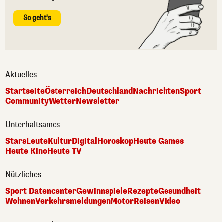
So geht's
Aktuelles
Startseite
Österreich
Deutschland
Nachrichten
Sport
Community
Wetter
Newsletter
Unterhaltsames
Stars
Leute
Kultur
Digital
Horoskop
Heute Games
Heute Kino
Heute TV
Nützliches
Sport Datencenter
Gewinnspiele
Rezepte
Gesundheit
Wohnen
Verkehrsmeldungen
Motor
Reisen
Video