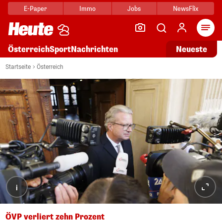
E-Paper
Immo
Jobs
NewsFlix
Arti
Österreich
Sport
Nachrichten
Neueste
Startseite
Österreich
i
ÖVP verliert zehn Prozent