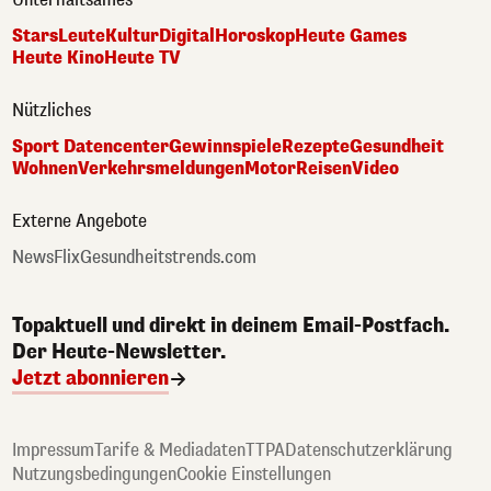
Stars
Leute
Kultur
Digital
Horoskop
Heute Games
Heute Kino
Heute TV
Nützliches
Sport Datencenter
Gewinnspiele
Rezepte
Gesundheit
Wohnen
Verkehrsmeldungen
Motor
Reisen
Video
Externe Angebote
NewsFlix
Gesundheitstrends.com
Topaktuell und direkt in deinem Email-Postfach.
Der Heute-Newsletter.
Jetzt abonnieren
Impressum
Tarife & Mediadaten
TTPA
Datenschutzerklärung
Nutzungsbedingungen
Cookie Einstellungen