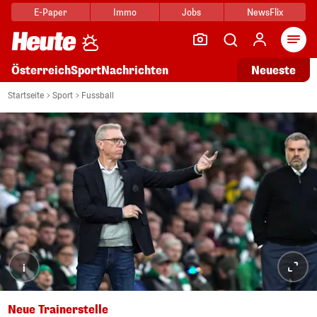
E-Paper
Immo
Jobs
NewsFlix
Arti
Österreich
Sport
Nachrichten
Neueste
Startseite
Sport
Fussball
i
Neue Trainerstelle