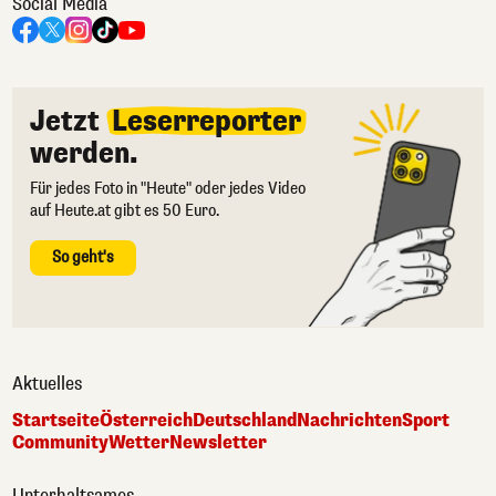
Social Media
Jetzt
Leserreporter
werden.
Für jedes Foto in "Heute" oder jedes Video
auf Heute.at gibt es 50 Euro.
So geht's
Aktuelles
Startseite
Österreich
Deutschland
Nachrichten
Sport
Community
Wetter
Newsletter
Unterhaltsames