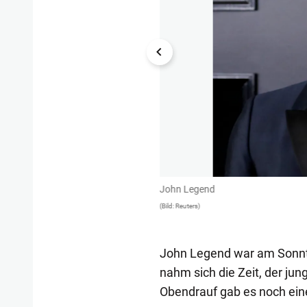
s Party in West Hollywood, 2014.
John Legend
(Bild: Reuters)
John Legend war am Sonnt
nahm sich die Zeit, der ju
Obendrauf gab es noch ein
1/280