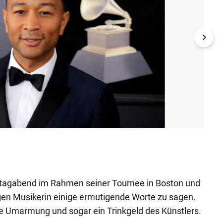
John 
Me"" 
(Bild: Re
agabend im Rahmen seiner Tournee in Boston und
ngen Musikerin einige ermutigende Worte zu sagen.
e Umarmung und sogar ein Trinkgeld des Künstlers.