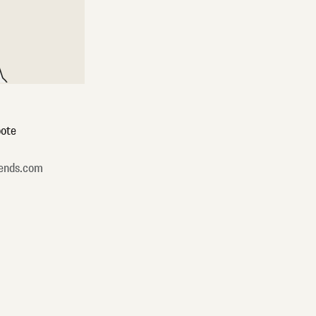
ote
ends.com