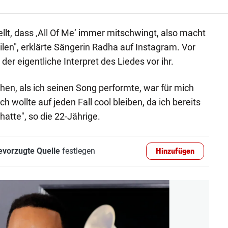
tellt, dass ‚All Of Me‘ immer mitschwingt, also macht
eilen", erklärte Sängerin Radha auf Instagram. Vor
r eigentliche Interpret des Liedes vor ihr.
hen, als ich seinen Song performte, war für mich
h wollte auf jeden Fall cool bleiben, da ich bereits
tte", so die 22-Jährige.
evorzugte Quelle
festlegen
Hinzufügen